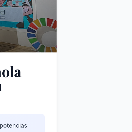
ñola
n
 potencias