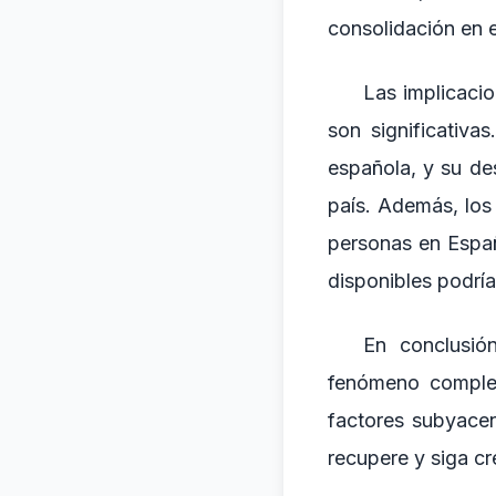
consolidación en e
Las implicaci
son significativa
española, y su de
país. Además, los
personas en Españ
disponibles podría
En conclusión
fenómeno complej
factores subyacen
recupere y siga cr