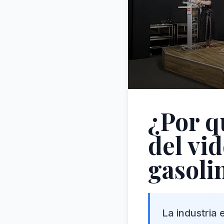
¿Por q
del vi
gasoli
La industria 