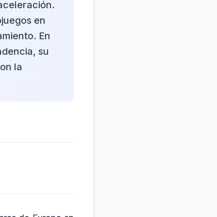
aceleración.
ojuegos en
amiento. En
ndencia, su
on la