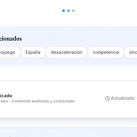
cionados
deojuego
España
desaceleración
competencia
inn
ficado
Actualizado:
rales - Contenido analizado y contrastado