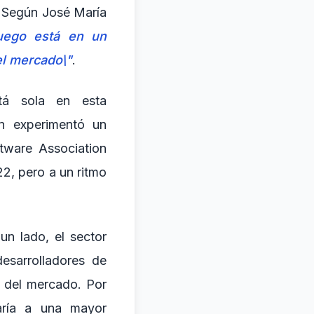
. Según José María
juego está en un
el mercado\"
.
tá sola en esta
én experimentó un
tware Association
2, pero a un ritmo
un lado, el sector
esarrolladores de
 del mercado. Por
aría a una mayor