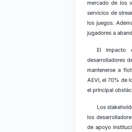
mercado de los v
servicios de stre
los juegos. Ademá
jugadores a abando
El impacto 
desarrolladores d
mantenerse a flo
AEVI, el 70% de l
el principal obstác
Los stakeholde
los desarrollador
de apoyo instituc