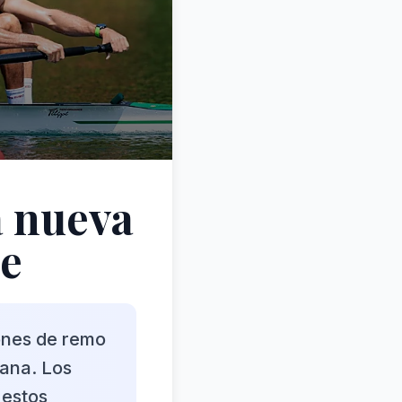
a nueva
ne
ones de remo
iana. Los
 estos