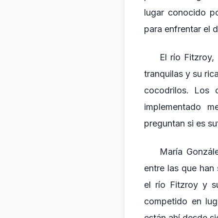
lugar conocido po
para enfrentar el d
El río Fitzroy
tranquilas y su ri
cocodrilos. Los
implementado me
preguntan si es suf
María Gonzále
entre las que han
el río Fitzroy y
competido en luga
están ahí desde si