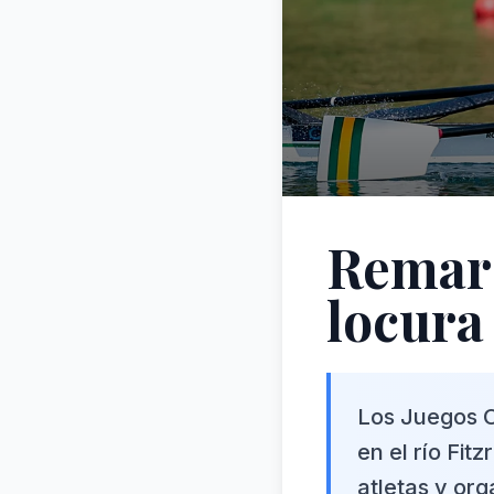
Remar 
locura
Los Juegos O
en el río Fit
atletas y or