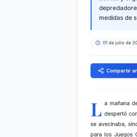
depredadores,
medidas de 
01 de julio de 2
Compartir ar
L
a mañana del
despertó co
se avecinaba, sin
para los Juegos O