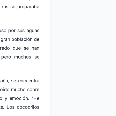
ntras se preparaba
moso por sus aguas
a gran población de
urado que se han
, pero muchos se
paña, se encuentra
e oído mucho sobre
do y emoción. 'He
te. Los cocodrilos