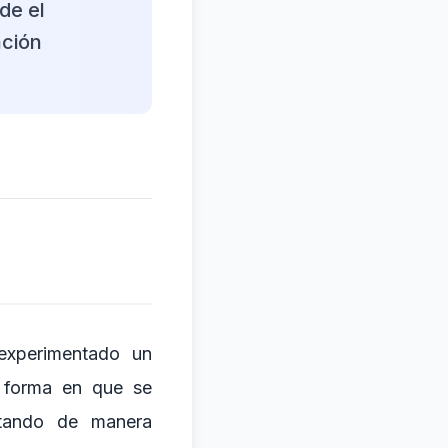
de el
ación
 experimentado un
a forma en que se
stando de manera