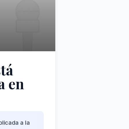
stá
a en
plicada a la