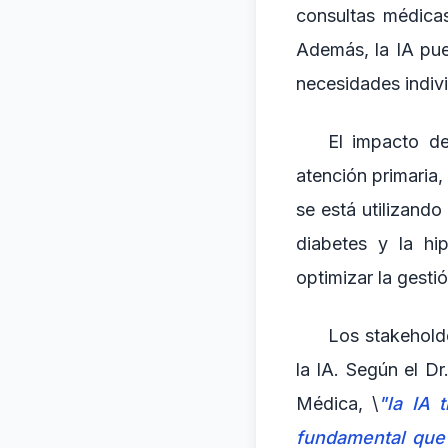
consultas médica
Además, la IA pue
necesidades indiv
El impacto de
atención primaria, 
se está utilizand
diabetes y la hip
optimizar la gesti
Los stakeholde
la IA. Según el D
Médica, \
"la IA 
fundamental que