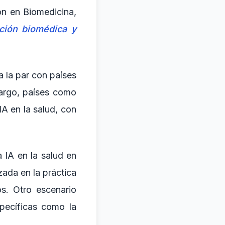
ón en Biomedicina,
ación biomédica y
 la par con países
bargo, países como
A en la salud, con
a IA en la salud en
zada en la práctica
os. Otro escenario
specíficas como la