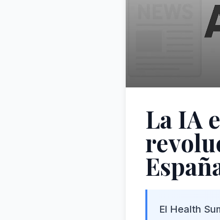
La IA 
revolu
Españ
El Health Sum