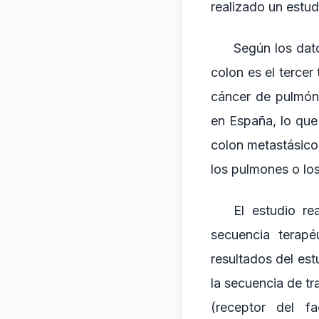
realizado un estud
Según los dat
colon es el terce
cáncer de pulmón
en España, lo que
colon metastásico
los pulmones o lo
El estudio re
secuencia terapé
resultados del est
la secuencia de t
(receptor del f