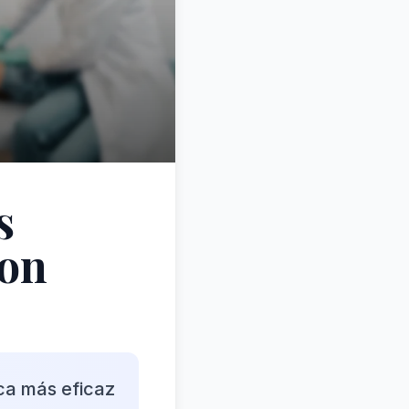
s
lon
ca más eficaz