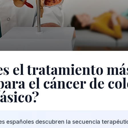
es el tratamiento má
 para el cáncer de co
ásico?
es españoles descubren la secuencia terapéuti