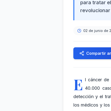
para tratar 
revolucionar
02 de junio de 
Compartir ar
E
l cáncer de
40.000 cas
detección y el tr
los médicos y los