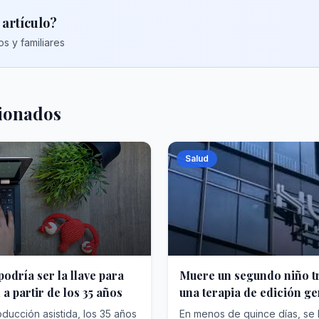
 artículo?
s y familiares
cionados
Salud
podría ser la llave para
Muere un segundo niño t
 a partir de los 35 años
una terapia de edición ge
ducción asistida, los 35 años
En menos de quince días, se