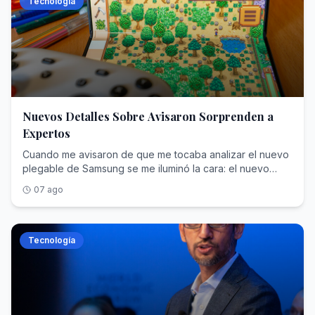
Tecnología
Nuevos Detalles Sobre Avisaron Sorprenden a
Expertos
Cuando me avisaron de que me tocaba analizar el nuevo plegable de Samsung se me iluminó la cara: el nuevo formato me ha encantado porque me recuerda a uno de mis preferidos, el OPPO Find N2. Esa ilusión pasó a diluirse cuando descubrí que mi boleto ganador era el Samsung Galaxy Z Fold8 Ultra, no el Fold8 a secas. Mi cara debió de ser la del famoso meme de la independencia catalana. Eso antes de analizarlo, porque después de dos semanas con él confieso que me alegro de mi suerte. El Samsung Galaxy Z Fold8 Ultra tiene un formato alargado, sí; no cambia en exceso con respecto a la mayoría de plegables, también, pero tiene un algo que lo convierte en una elección sensata: Samsung ha conseguido un plegable capaz de auparse al podio sin despeinarse. Venía del Vivo X Fold6 y no puedo estar más contento con el Galaxy Z Fold8 Ultra: es un telefonazo con mayúsculas. Índice de Contenidos (6) Ficha técnica del Samsung Galaxy Z Fold8 Ultra Diseño, pantallas y sonido: Samsung ha hecho los deberes Rendimiento y software: potencia con demasiado control Batería: lo bueno y lo malo del silicio-carbono Cámaras: el telefoto se queda atrás Samsung Galaxy Z Fold8 Ultra, la opinión y nota de Xataka Ficha técnica del Samsung Galaxy Z Fold8 Ultra SAMSUNG GALAXY Z Fold8 Ultra Dimensiones y peso Plegado: 72,8 x 158,4 x 8,9 mmDesplegado: 143,2 x 158,4 x 4,1 mm215 gramos pantalla plegable Dynamic AMOLED 2X de 8 pulgadasResolución QXGA+ (2.504 x 2.256 píxeles)422 píxeles por pulgada3.000 nitsTasa de refresco: 1-120 HzVision Booster pantalla principal Dynamic AMOLED 2X de 6,5 pulgadasResolución FullHD+ (1.080 x 2.520 píxeles)422 pppTasa de refresco: 1-120 HzVision Booster procesador Snapdragon 8 Elite Gen 5 para Galaxy Memoria ram y almacenamiento 12/256 GB12/512 GB16 GB/1 TB cámara principal Principal: 200 MP, quad pixel AF, OIS, f/1.7, FOV 85ºGran angular: 50 MP, OIS, f/1.7, FOV 120ºTelefoto: 10 MP, PDAF, OIS, f/2.4, FOV 36º, zoom 3x cámara frontal Pantalla principal: 10 MP, f/2.2, FOV 85ºPantalla plegable: 10 MP, f/2.2, FOV 100º batería 5.000 mAh Carga rápida de 45WCarga inalámbrica de 20WCarga inalámbrica inversa PowerShare conectividad 5G NSA/SALTEWi-Fi 7Bluetooth 6NFCGPS sistema operativo Android 17One UI 9 otros Resistencia IP48Altavoces estéreoLector de huellas capacitivo en el lateralGalaxy AIKnoxNow BriefNow Nudge precio Desde 2.199 euros Diseño, pantallas y sonido: Samsung ha hecho los deberes Llama la atención por lo compacto que es en la mano, porque parece un móvil “normal” cuando está plegado, por la gran superficie de uso que se abre ante los ojos al desplegarlo y por su excelente construcción de metal. La elección de los materiales, incluido el titanio de la bisagra, me parece acertada. El Samsung Galaxy Z Fold8 Ultra se siente premium, se ve como tal y funciona al nivel de lo que cualquiera esperaría por 2.200 euros. Dejando de lado si es o no caro para lo que ofrece (yo creo que sí), es un teléfono que da mucho más de lo que cualquiera necesita. Las pantallas son un escándalo. Y la interior ve muy reducida la presencia de la arruga El ratio de la pantalla exterior es alargado, todo lo contrario del Fold8 a secas. Dicho panel tiene unos marcos generosos y ofrece lo máximo que puede dar Samsung en tecnología AMOLED. Me parece una delicia en todas las condiciones, ver cualquier contenido en la pantalla frontal supone disfrutarlo con detalle, nitidez, con un excelente rango de color, ajustado en saturación y con un contraste altísimo. También el brillo es muy alto: no se inmuta ni bajo el sol directo de agosto. Más fino no se puede: el USB C marca los límites Los cantos del teléfono son finos, al nivel de que apenas tiene espacio el USB C. Samsung ha evolucionado el cuerpo del Fold7 para hacerlo aún más fino en el Samsung Galaxy Z Fold8 Ultra. Sin que el móvil sea exageradamente grande: venía del Vivo X Fold6 y el de Samsung me parecía hasta pequeño. Sin que esto implique perder calidad ni versatilidad en la reproducción de contenido. La certificación IP48 garantiza protección contra el agua. Contra el polvo no tanto con el polvo y la arena La resistencia queda un poco por detrás de la competencia: el Galaxy Z Fold8 Ultra está certificado con IP48 (el polvo sigue siendo su peor enemigo). Mantiene el doble altavoz estéreo, uno en cada canto del móvil. Con un sonido que sorprende por su potencia y por su calidad: medí 90 dB máximos de presión sonora. Los altavoces externos tienen bastante potencia para ser los de un plegable. Acusan cierta estridencia a volumen alto y eché en falta algo de pegada en los bajos Samsung ha rediseñado la bisagra para añadirle resistencia y mayor facilidad para abrir el teléfono. La acción de desplegado sigue siendo engorrosa: al ser tan fino, cuesta meter los dedos entre el mínimo hueco que deja el cuerpo. Es verdad que no ofrece tanta resistencia como otros plegables que he probado. Y hay otro punto positivo: Samsung ha conseguido disimular en buena medida la arruga interior de plegado. Está y se nota al tacto y a la vista, aunque no molesta. El Galaxy Z Fold8 Ultra subraya el sonido inalámbrico y con cable con audio Hi-Res, con una colección amplísima de códecs Bluetooth. Tiene salida de audio digital a través del USB C y es compatible con Display Port. El lector de huellas del Samsung Galaxy Z Fold8 ultra es muy fino, pero efectivo Turno del lector de huellas. Como suele ocurrir en los plegables, el escáner se sitúa en el lateral del teléfono, sobre el botón de encendido. Este es muy fino y de reducido tamaño. Aun así, lee muy bien la huella, desbloquea al instante con solo posar el dedo y no me ha hecho repetir demasiadas veces el desbloqueo porque no me detectó la huella. Correcto. Además, Samsung incluye el siempre bienvenido desbloqueo facial con la cámara frontal y también con la interior. He podido desbloquear el Galaxy Z Fold8 Ultra desplegándolo y dejando que la cámara interior me detectara. Rendimiento y software: potencia con demasiado control Sobre el papel, el Samsung Galaxy Z Fold8 Ultra parte con lo mejorcito en potencia para este año, el Snapdragon 8 Elite Gen 5 adaptado a los Galaxy. Es un SoC que ya he probado en muchos otros teléfonos, incluida la versión adaptada de Qualcomm para el Samsung Galaxy S26 Ultra, que tiene el mismo chip. Aunque en el Fold no se comporta de la misma manera: debido al escaso espacio que deja un grosor de 4,2 mm, el sistema debe estrangular el rendimiento muy pronto para que el móvil no se sobrecaliente. El Fold8 Ultra acusa un elevado throttling durante la ejecución a máximos. Esto se aprecia en los benchmarks, donde el rendimiento sostenido cae casi a la mitad tras los primeros minutos. Puede llegar a calentarse, sobre todo si se hacen ambas cosas: jugar y cargar. En el uso habitual, no me he encontrado con caídas apreciables de rendimiento durante el uso habitual y los juegos han funcionado con alta calidad gráfica en todo momento. El throttling tras diez minutos es muy acusado (captura de la derecha) Otro de los detalles negativos es el desplazamiento vertical: las aplicaciones a veces fluyen a saltos, incluso con la tasa de refresco adaptable. El sistema activa los 120 Hz en las animaciones dentro y entre apps, dejando a 1 Hz el panel cuando la imagen en pantalla es estática. No suele intercalar otras frecuencias, aunque todo depende de las apps. Por ejemplo, cuando reproduce vídeos en YouTube puede adaptar el refresco a los 30 o 60 Hz dependiendo de los fps del contenido. Turno de echarle un vistazo a los resultados de benchmark. A continuación tienes la tabla comparativa del Samsung Galaxy Z Fold8 Ultra con los plegables que le hacen competencia directa aparte de otros modelos igualmente premium. samsung galaxy z fold7 Motorola Razr Fold Honor Magic v6 xiaomi 17 ultra oppo find x9 ultra samsung galaxy s26 ultra iPhone 17 pro max PROCESADOR Snapdragon 8 Elite Gen 5 for Galaxy Snapdragon 8 Gen 5
07 ago
Tecnología