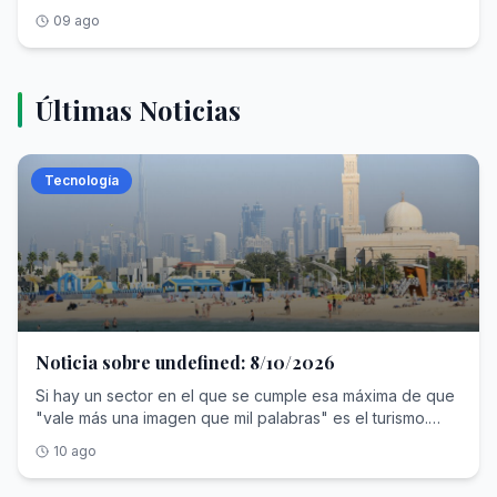
flexibilidad a determinadas tiendas para que abran el
09 ago
domingo. La mitad de la población lo respalda
Últimas Noticias
Tecnología
Noticia sobre undefined: 8/10/2026
Si hay un sector en el que se cumple esa máxima de que
"vale más una imagen que mil palabras" es el turismo.
Bien lo saben en Dubái. Durante años la ciudad emiratí
10 ago
maniobró para convertirse en un destino de lujo y meca
de "expats", un oasis de paz que en 2025 rozó los 19,5