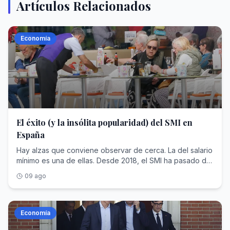
Artículos Relacionados
Economía
El éxito (y la insólita popularidad) del SMI en
España
Hay alzas que conviene observar de cerca. La del salario
mínimo es una de ellas. Desde 2018, el SMI ha pasado de
736 euros mensuales a 1.221 en 2026. Un incremento
09 ago
nominal del 66% que permite al Gobierno presentar una
de las transformaciones más visibles de su política
laboral. El problema aparece cuando uno pregunta qué
ha ocurrido con los salarios que estaban alrededor. La
Economía
respuesta resulta bastante menos confortable: cada vez