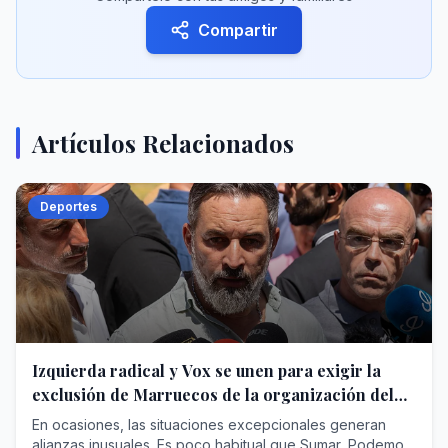
Compartir
Artículos Relacionados
Deportes
Izquierda radical y Vox se unen para exigir la
exclusión de Marruecos de la organización del
Mundial de 2030
En ocasiones, las situaciones excepcionales generan
alianzas inusuales. Es poco habitual que Sumar, Podemos