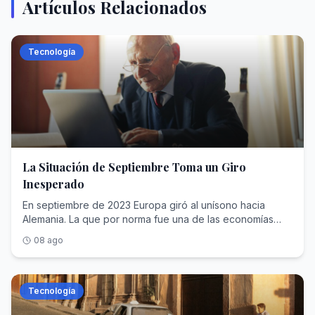
Artículos Relacionados
Tecnología
La Situación de Septiembre Toma un Giro
Inesperado
En septiembre de 2023 Europa giró al unísono hacia
Alemania. La que por norma fue una de las economías
más sólidas de la zona euro daba la voz de alarma: sumar
08 ago
una mayor esperanza de vida con un escenario
demográfico de pirámide invertida y un contexto
inflacionista dejaba un panorama muy poco prometedor
para quienes van a jubilarse en breve. De hecho, el
Tecnología
sistema estaba llevando a jubilados a volver a buscar