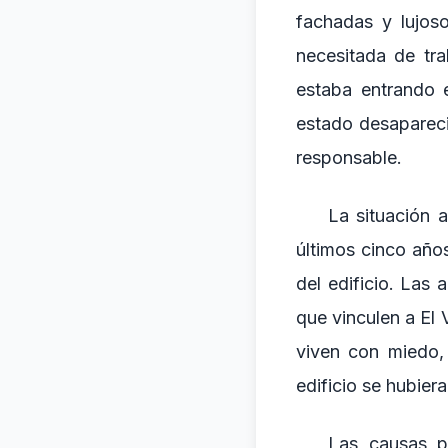
fachadas y lujos
necesitada de tra
estaba entrando e
estado desaparecie
responsable.
La situación a
últimos cinco año
del edificio. Las
que vinculen a El V
viven con miedo,
edificio se hubier
Las causas pr