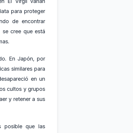
n El Virgil varían
iata para proteger
ando de encontrar
o se cree que está
mas.
ado. En Japón, por
icas similares para
 desapareció en un
Los cultos y grupos
aer y retener a sus
s posible que las