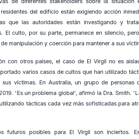
vas de diferentes stakeholders sobre la situación e
residentes del edificio están exigiendo acción inmed
ras que las autoridades están investigando y trat
. El culto, por su parte, permanece en silencio, per
s de manipulación y coerción para mantener a sus vícti
n con otros países, el caso de El Virgil no es aisl
portado varios casos de cultos que han utilizado táct
a sus víctimas. En Australia, un grupo de personas
n 2019. 'Es un problema global', afirmó la Dra. Smith. '
utilizando tácticas cada vez más sofisticadas para atr
s futuros posibles para El Virgil son inciertos. E