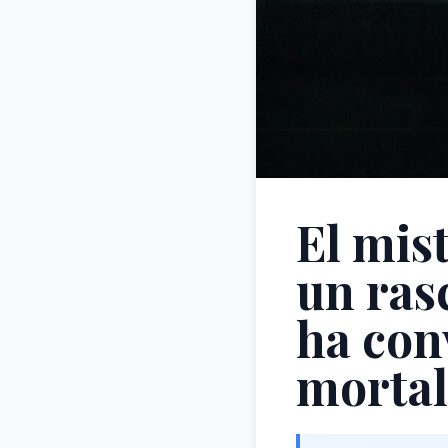
El mis
un ras
ha con
mortal