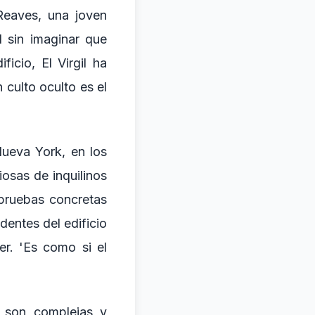
Reaves, una joven
l sin imaginar que
icio, El Virgil ha
 culto oculto es el
Nueva York, en los
osas de inquilinos
 pruebas concretas
dentes del edificio
r. 'Es como si el
l son complejas y