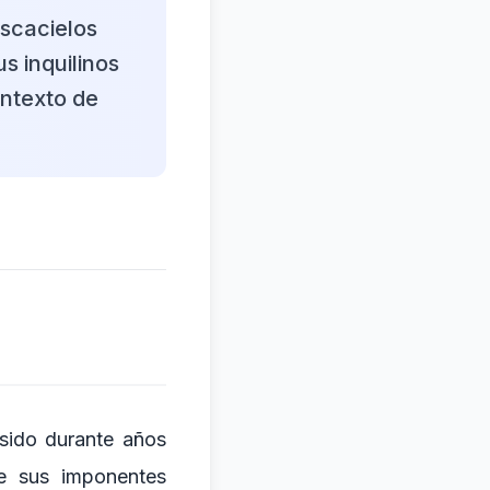
ascacielos
s inquilinos
ontexto de
 sido durante años
de sus imponentes