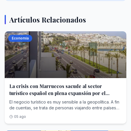
Artículos Relacionados
Economía
La crisis con Marruecos sacude al sector
turístico español en plena expansión por el
Mundial de 2030
El negocio turístico es muy sensible a la geopolítica. A fin
de cuentas, se trata de personas viajando entre países
cuya relación es esencial para eliminar circunstancias
05 ago
adversas. En este contexto, algunas de las principales
cadenas hoteleras españolas, así como touroperadores y