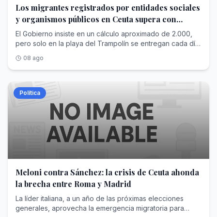
Los migrantes registrados por entidades sociales
y organismos públicos en Ceuta supera con
creces las cifras de Interior
El Gobierno insiste en un cálculo aproximado de 2.000,
pero solo en la playa del Trampolín se entregan cada día
más raciones para alimentar a los recién llegados
08 ago
Política
Meloni contra Sánchez: la crisis de Ceuta ahonda
la brecha entre Roma y Madrid
La líder italiana, a un año de las próximas elecciones
generales, aprovecha la emergencia migratoria para