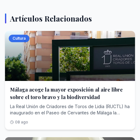
Artículos Relacionados
Cultura
Málaga acoge la mayor exposición al aire libre
sobre el toro bravo y la biodiversidad
La Real Unión de Criadores de Toros de Lidia (RUCTL) ha
inaugurado en el Paseo de Cervantes de Málaga la
exposición itinerante «Toro Bravo, guardián de la
08 ago
biodiversidad» , una propuesta cultural y divulgativa,
impulsada por la Diputación Provincial de Málaga dentro
de la programación del 150 aniversario de la Plaza de