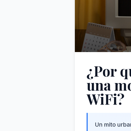
¿Por q
una mo
WiFi?
Un mito urba