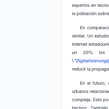
expertos en tecn
la población sobre
En comparació
similar. Un estud
internet estadoun
un 20% los h
\
"Digitalisierun
reducir la propaga
En el futuro,
urbanos relaciona
compleja. Esto pod
hechos. También