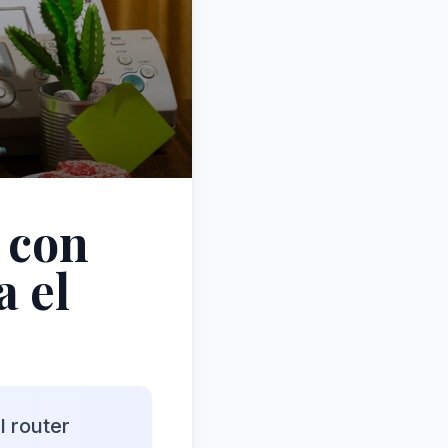
r con
 el
 router