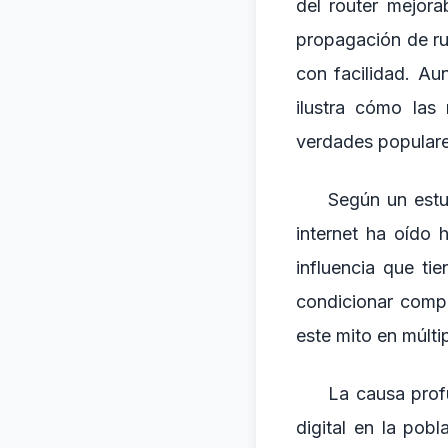
del router mejora
propagación de rum
con facilidad. Aun
ilustra cómo las
verdades populare
Según un estud
internet ha oído 
influencia que ti
condicionar comp
este mito en múlti
La causa profu
digital en la po