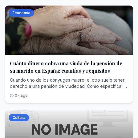
Economía
Cuánto dinero cobra una viuda de la pensión de
su marido en España: cuantías y requisitos
Cuando uno de los cónyuges muere, el otro suele tener
derecho a una pensión de viudedad. Como especifica la
Seguridad Social, se puede considerar esta cuantía como
07 ago
una prestación contributiva. Sin embargo, para poder
recibirla es necesario que tanto el fallecido como el
sobreviviente necesitan cumplir ciertos requisitos. El
objetivo fundamental de esta pensión es evitar la pérdida
Cultura
de poder adquisitivo o la vulnerabilidad económica de la
persona que la puede recibir, especialmente si el que ha
fallecido era quien aportaba la mayoría de ingresos a la