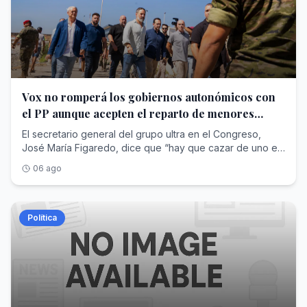
Vox no romperá los gobiernos autonómicos con
el PP aunque acepten el reparto de menores
extranjeros
El secretario general del grupo ultra en el Congreso,
José María Figaredo, dice que “hay que cazar de uno en
uno” a los inmigrantes
06 ago
Política