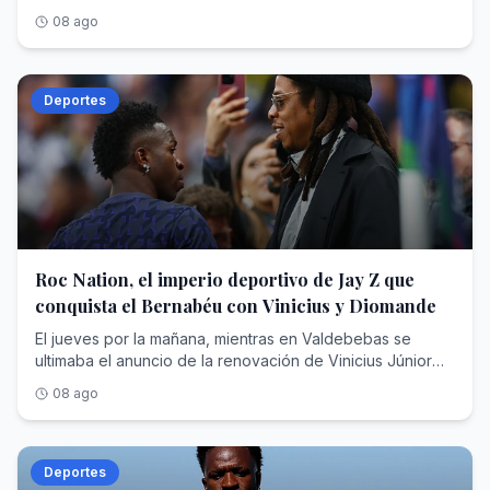
reforzar su pulso europeo contra el presidente español
08 ago
Deportes
Roc Nation, el imperio deportivo de Jay Z que
conquista el Bernabéu con Vinicius y Diomande
El jueves por la mañana, mientras en Valdebebas se ultimaba el anuncio de la renovación de Vinicius Júnior hasta el 30 de junio de 2032, un monovolumen negro abandonaba la concentración del RB Leipzig en Saalfelden (Austria) camino del aeropuerto. Dentro viajaba Yan Diomande , diecinueve años, rumbo a Madrid para cerrar un traspaso cifrado en unos 125 millones de euros fijos que, con las variables, podría escalar hasta los 140 y convertirse en el más caro de la historia del club blanco, por encima de los que se pagaron por Cristiano Ronaldo, Bellingham o Hazard. En apenas veinticuatro horas, el Real Madrid anunciaba el blindaje de su estrella y su nuevo fichaje récord.Dos operaciones, dos contratos de más de seis años y una sola autoría. Porque detrás de la nueva ficha de Vinicius —en torno a los 24 millones de euros brutos por temporada— y detrás del extremo marfileño que eligió el Bernabéu pese al cortejo del PSG y del Liverpool está la misma empresa: Roc Nation Sports , la agencia fundada por el rapero y magnate Shawn 'Jay-Z' Carter. Nunca una compañía nacida del hip hop había acumulado tanto poder en el vestuario más institucional del fútbol mundial.Para entender cómo un sello discográfico de Nueva York ha terminado condicionando el presente y el futuro deportivo del club de las quince Copas de Europa hay que recorrer trece años de estrategia empresarial: una venta forzosa en la NBA, un beisbolista arrebatado al agente más temido de América, un sueño brasileño frustrado que acabó resolviéndose comprando una agencia entera y un desembarco europeo que ha concluido donde concluyen todas las conquistas del fútbol: en Chamartín.Jay-Z: De Brooklyn a las grandes estrellasAntes de toparse con Florentino Pérez, Shawn Corey Carter (Brooklyn, 1969) ya había negociado con medio mundo. Criado en las viviendas sociales de Marcy Houses, fundó en 1995 su propio sello, Roc-A-Fella Records, porque ninguna discográfica quiso ficharle; en 2007 vendió su marca de ropa Rocawear por 204 millones de dólares; y en abril de 2008 creó Roc Nation , en alianza con el gigante de conciertos Live Nation, que puso sobre la mesa un contrato inicial de unos 150 millones. Aquello nació como discográfica y hoy es un conglomerado de representación de artistas y deportistas, editorial, cine y televisión, filantropía y moda. Forbes lo consagró en 2019 como el primer rapero milmillonario de la historia y hoy estima su fortuna entre los 2.500 y los 2.800 millones de dólares, un patrimonio en el que la música es ya casi una anécdota frente a operaciones como la firma del contrato con la NFL para producir el espectáculo del descanso de la Super Bowl.Durante un tiempo, el rapero tuvo una participación en los Brooklyn Nets que llegó a su fin en abril de 2013. La normativa de la NBA y de su sindicato de jugadores prohíbe que un propietario de franquicia ejerza a la vez de agente, de modo que Jay-Z tuvo que desprenderse de su parte de la franquicia neoyorquina, adquirida en 2004 por cerca de un millón de dólares: un paquete minúsculo, inferior al 1% y valorado en unos 350.000 dólares, pero de enorme carga simbólica, porque el rapero había sido el rostro de la mudanza de la franquicia de Nueva Jersey a Brooklyn y hasta había intervenido en el diseño de su identidad visual. Vendió para poder sentarse al otro lado de la mesa. En alianza con la agencia CAA (Creative Artists Agency)—con la que rompió relaciones años después— , su primera adquisición fue un golpe de efecto: Robinson Canó , jugador de los Yankees, abandonó a Scott Boras —el agente más temido del béisbol— para firmar con el sello del rapero. Meses después, Canó rubricaba con los Seattle Mariners un contrato de 240 millones de dólares y diez años, uno de los mayores de la historia de las Grandes Ligas. Le siguieron Kevin Durant (NBA)—cliente insignia de aquella primera época, antes de fundar años más tarde su propia firma—, Skylar Diggins (WNBA), Victor Cruz (NFL) o Geno Smith.El planteamiento era una enmienda a la totalidad del oficio. Frente a la vieja escuela europea del agente intermediario —el modelo de Jorge Mendes, que según Forbes ha llegado a manejar más de 950 millones de dólares en contratos activos con comisiones superiores a los 95—, Roc Nation importó la lógica del entretenimiento americano: gestión 360 grados, marca personal, moda, contenido audiovisual e impacto social. La adquisición de TFMHay un nombre que sobrevuela toda esta historia y que nunca llegó a formar parte de la agencia: Neymar . Cuando Roc Nation Sports echó a andar en 2013, ya se rumoreaba que fichar al entonces astro del Santos figuraba entre las máximas prioridades del rapero, que soñaba con convertirlo en el emblema global de su desembarco en el fútbol. No sucedió jamás. Una década después, Jay-Z resolvió el desengaño con una jugada de manual americano: si no puedes comprar la fruta, compra el huerto.El 7 de julio de 2023, Roc Nation Sports International anunció la adquisición de TFM Agency , la agencia de Sao Paulo que representaba a más de un centenar de futbolistas brasileños, rebautizada desde entonces como Roc Nation Sports Brazil. El importe quedó blindado bajo confidencialidad —se estima que fueron unos 450 millones de dólares—, pero el botín estaba en la cartera: Vinicius Júnior, Gabriel Martinelli y la siguiente hornada de perlas, con Endrick a la cabeza. De un plumazo, la nómina futbolística internacional de la casa se triplicó, de unos cuarenta a cerca de ciento veinte jugadores. «En términos de fútbol, Brasil es el centro de todo», proclamó Juan Perez —presidente de la división deportiva desde su nacimiento— al presentar la operación.Al frente quedó el hombre que lo había construido: Frederico Pena , fundador de TFM, que conservó acciones y asumió la presidencia de la filial brasileña junto a sus socios principales. Pena es el cazador de talento sudamericano por antonomasia: ató a Vinicius en su etapa de Flamengo, mucho antes del traspaso que lo llevó al Real Madrid en 2018, y repitió la fórmula con Endrick, amarrado antes de que el club blanco pagara al Palmeiras en torno a 60 millones por un chaval de dieciséis años. Jay-Z no persiguió la firma de Vinicius uno a uno, como persiguió en vano la de Neymar; adquirió directamente la sociedad que ya la custodiaba.La conquista del mercado europeoEl asalto al Viejo Continente tiene fecha y arquitecto. En septiembre de 2019, Roc Nation abrió oficina en Londres y puso al mando a Michael Yormark . La cartera europea creció a golpe de nombres: Kevin De Bruyne y Romelu Lukaku como buques insignia belgas, Axel Witsel, Jerome Boateng, Federico Dimarco, Tyrone Mings, los hermanos Reece y Lauren James o Marcus Rashford, captado en 2020. La propia agencia presume hoy de figurar entre las diez más importantes del fútbol mundial.El músculo americano completa el cuadro. En Estados Unidos, la casa gestiona a estrellas como LaMelo Ball en la NBA, el quarterback Kyler Murray o Saquon Barkley, campeón de la Super Bowl con Filadelfia. Según la última radiografía de Forbes sobre las agencias más valiosas de Norteamérica, Roc Nation Sports ocupa el séptimo puesto, con unos 2.140 millones de dólares en contratos deportivos activos bajo gestión, otros 510 millones en acuerdos extradeportivos , un techo de comisiones estimado en 218 millones y alrededor de 260 clientes. En España, sus hilos se cruzan en el Clásico: además de Vinicius y Endrick en el Real Madrid, representa a Marc Bernal, el prometedor mediocentro azulgrana que el Barcelona blindó hasta 2029 con una cláusula de 500 millones.Y en mayo de este año llegó el matiz que define la nueva era: los clubes ya no solo negocian contra Roc Nation; ahora también la contratan. La agencia, que ya promociona la marca de la Serie A italiana en Estados Unidos, anunció el pasado 14 de mayo una alianza estratégica con el Chelsea por la que asumirá el crecimiento de la marca del club londinense y su conexión con el público estadounidense, a caballo entre el fútbol, la música y la cultura pop, con camiseta de edición limitada firmada por DJ Khaled incluida. El cazador se ha hecho también guardabosques: la misma empresa que tensa a los clubes en los despachos es la que otros clubes pagan para seducir al aficionado del futuro.El colofón en el MadridY así se llega al verano de 2026, el de la doble exhibición de fuerza en Chamartín. La historia de Yan Diomande parece escrita para el modelo Roc Nation: hace apenas dos años jugaba en la academia DME de Daytona Beach, en Florida; el Leganés lo rescató para su filial, el Leipzig ejecutó su cláusula por 20 millones en julio de 2025 y el marfileño respondió con la mejor temporada de un debutante en la Bundesliga, doce goles y ocho asistencias, antes de brillar con Costa de Marfil en el Mundial. El chico de Abiyán, que creció idolatrando a Cristiano Ronaldo, eligió el Bernabéu. La renovación de Vinicius fue un pulso más largo y más áspero: más de dieciocho meses de tira y afloja en los que llegó a darse por imposible mientras la relación del brasileño con Xabi Alonso, despedido tras solo 34 partidos, siguiera condicionando el vestuario que ahora dirige José Mourinho . El club, fiel a su liturgia, mantuvo su cláusula intacta en los 1.000 millones. Y sobre la mesa planeó siempre la palanca perfecta: una supuesta oferta desde el fútbol saudí que hubiese cambiado el panorama deportivo.El madridismo reconocerá la escena. En 2013 y en 2016, Jorge Mendes protagonizó pulsos idénticos con Florentino Pérez para renovar a Cristiano Ronaldo con la exigencia de mantenerlo en la cima salarial del planeta —en la cual había ascendido Leo Messi— y la misma cláusula simbólica de 1.000 millones. Ha cambiado el acento del negociador —del portugués de Gestifute al inglés corporativo de Michael Yormark—, no la naturaleza del pulso. La diferencia principal, con respecto a 2016, es que Yormark ha conseguido lo que Mendes no pudo: Vinicius vestirá de blanco cobrando un salario que le satisface. Dos contratos hasta 2032,
08 ago
Deportes