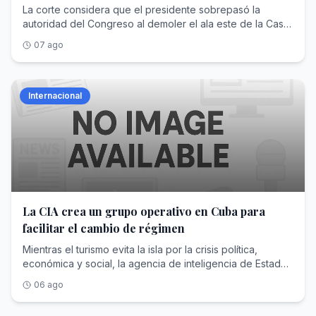
Blanca
La corte considera que el presidente sobrepasó la
autoridad del Congreso al demoler el ala este de la Casa
Blanca, pero suspende su orden dos semanas para que
07 ago
pueda presentar un recurso al Tribunal Supremo
Internacional
La CIA crea un grupo operativo en Cuba para
facilitar el cambio de régimen
Mientras el turismo evita la isla por la crisis política,
económica y social, la agencia de inteligencia de Estados
Unidos incrementa en secreto el envío de un importante
06 ago
contingente de espías