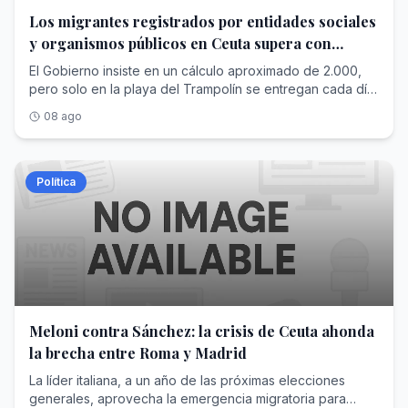
Los migrantes registrados por entidades sociales
y organismos públicos en Ceuta supera con
creces las cifras de Interior
El Gobierno insiste en un cálculo aproximado de 2.000,
pero solo en la playa del Trampolín se entregan cada día
más raciones para alimentar a los recién llegados
08 ago
Política
Meloni contra Sánchez: la crisis de Ceuta ahonda
la brecha entre Roma y Madrid
La líder italiana, a un año de las próximas elecciones
generales, aprovecha la emergencia migratoria para