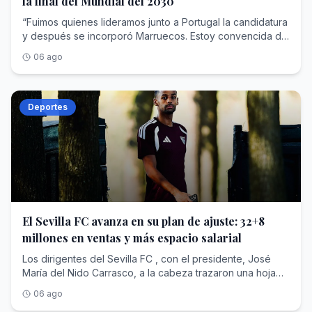
la final del Mundial del 2030
“Fuimos quienes lideramos junto a Portugal la candidatura
y después se incorporó Marruecos. Estoy convencida de
que la FIFA elegirá España para la final”, asegura la
06 ago
ministra de Deportes<span class=""
contenteditable="false" aria-hidden="true"
tabindex="-1" style="user-select: none; pointer-events:
auto;"></span>
Deportes
El Sevilla FC avanza en su plan de ajuste: 32+8
millones en ventas y más espacio salarial
Los dirigentes del Sevilla FC , con el presidente, José
María del Nido Carrasco, a la cabeza trazaron una hoja
de ruta para la temporada 26-27, que tenía de nuevo
06 ago
como base la necesidad de conseguir plusvalías y abrir