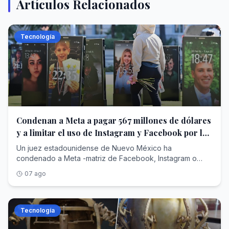
Artículos Relacionados
Tecnología
Condenan a Meta a pagar 567 millones de dólares
y a limitar el uso de Instagram y Facebook por los
adolescentes
Un juez estadounidense de Nuevo México ha
condenado a Meta -matriz de Facebook, Instagram o
WhatsApp- a pagar 567 millones de dólares a un fondo
07 ago
para la salud mental de los adolescentes; además, la ha
ordenado realizar cambios en el funcionamiento de sus
redes sociales para proteger a los menores del estado y
evitar que puedan volverse adictos a ellas. Con esta
Tecnología
decisión, el juez Bryan Biedscheid, de Santa Fe, da la