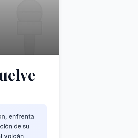
vuelve
ón, enfrenta
ción de su
al volcán