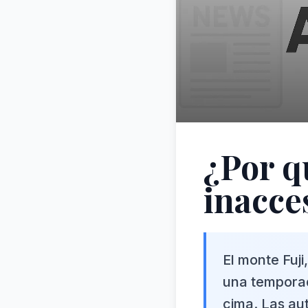
¿Por q
inacce
El monte Fuj
una temporad
cima. Las au