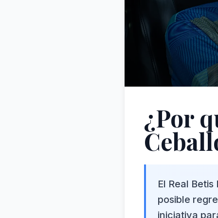
¿Por q
Ceball
El Real Beti
posible regr
iniciativa pa