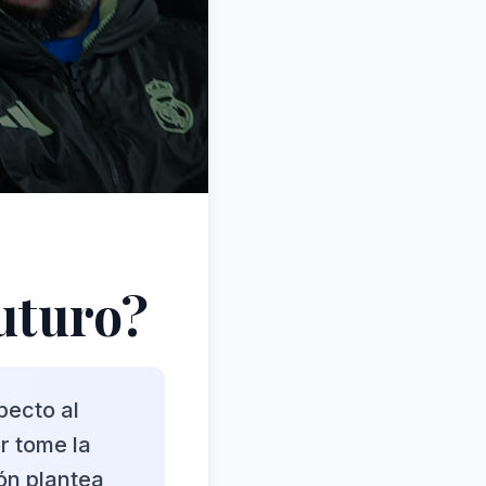
futuro?
pecto al
r tome la
ión plantea