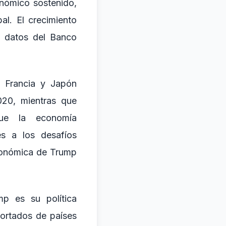
nómico sostenido,
l. El crecimiento
 datos del Banco
, Francia y Japón
020, mientras que
que la economía
es a los desafíos
económica de Trump
p es su política
portados de países