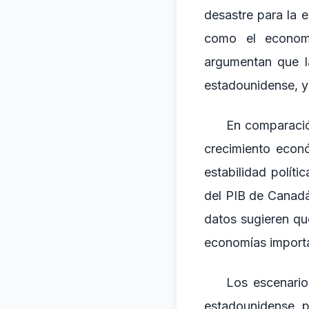
desastre para la 
como el economi
argumentan que l
estadounidense, ya
En comparació
crecimiento econ
estabilidad polít
del PIB de Canadá
datos sugieren qu
economías importa
Los escenario
estadounidense p