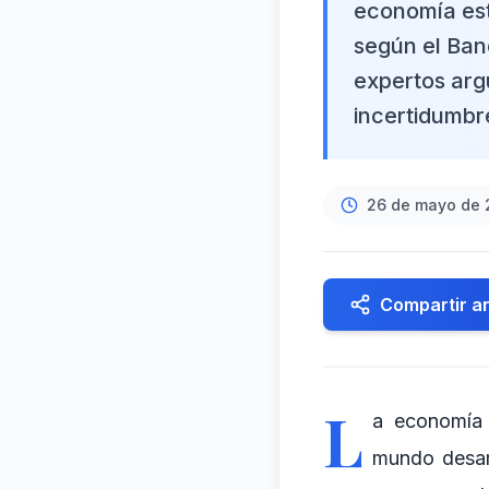
economía est
según el Banc
expertos arg
incertidumbr
26 de mayo de 
Compartir ar
L
a economía 
mundo desar