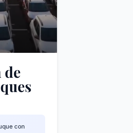
n de
uques
buque con