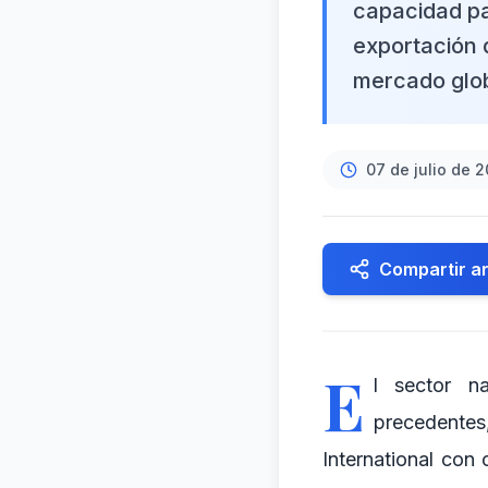
capacidad par
exportación d
mercado glob
07 de julio de 
Compartir ar
E
l sector n
precedentes
International con