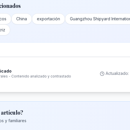
cionados
icos
China
exportación
Guangzhou Shipyard Internatio
riz
ficado
Actualizado:
rales - Contenido analizado y contrastado
 artículo?
s y familiares