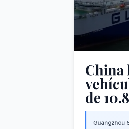
China 
vehícu
de 10.
Guangzhou Sh