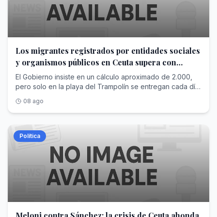
Los migrantes registrados por entidades sociales
y organismos públicos en Ceuta supera con
creces las cifras de Interior
El Gobierno insiste en un cálculo aproximado de 2.000,
pero solo en la playa del Trampolín se entregan cada día
más raciones para alimentar a los recién llegados
08 ago
Política
Meloni contra Sánchez: la crisis de Ceuta ahonda