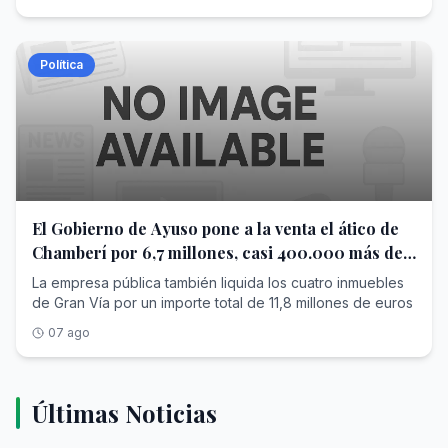
trabajos, sino el diseño del proyecto por casi 60.000
euros
Política
El Gobierno de Ayuso pone a la venta el ático de
Chamberí por 6,7 millones, casi 400.000 más de
lo que pagó
La empresa pública también liquida los cuatro inmuebles
de Gran Vía por un importe total de 11,8 millones de euros
07 ago
Últimas Noticias