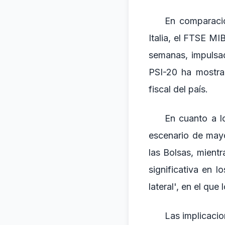
En comparació
Italia, el FTSE M
semanas, impulsad
PSI-20 ha mostrad
fiscal del país.
En cuanto a l
escenario de mayo
las Bolsas, mient
significativa en
lateral', en el qu
Las implicacio