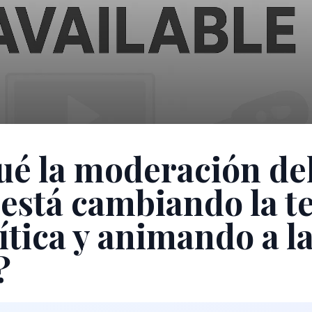
ué la moderación de
' está cambiando la t
ítica y animando a l
?