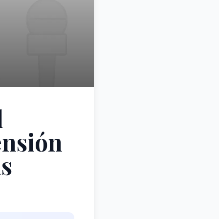
l
ensión
as