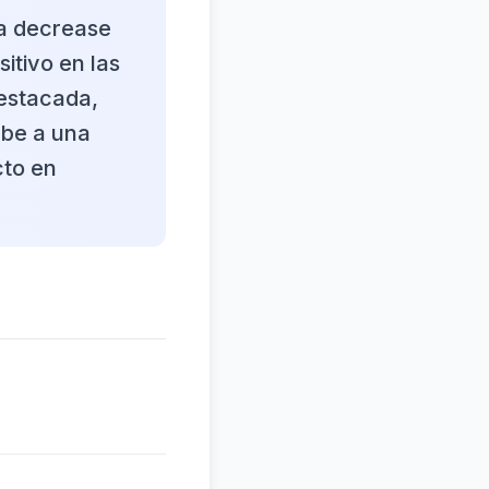
na decrease
itivo en las
destacada,
ebe a una
cto en