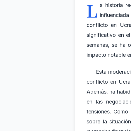
L
a historia r
influenciad
conflicto en Ucr
significativo en 
semanas, se ha o
impacto notable en
Esta moderació
conflicto en Ucr
Además, ha habido
en las negociaci
tensiones. Como r
sobre la situació