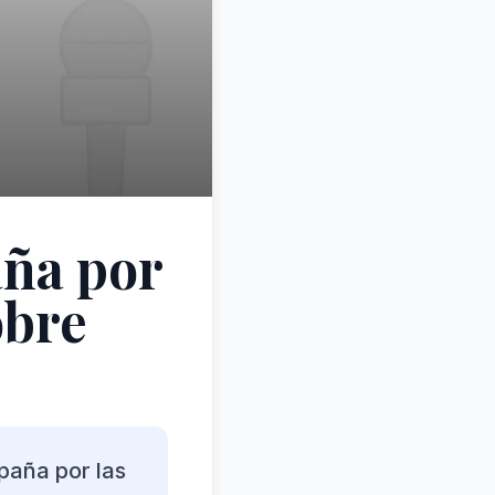
aña por
obre
paña por las