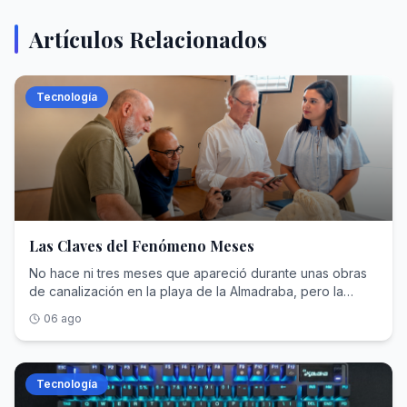
Artículos Relacionados
Tecnología
Las Claves del Fenómeno Meses
No hace ni tres meses que apareció durante unas obras
de canalización en la playa de la Almadraba, pero la
historia de la bautizada como "Venus de Alicante" daría
06 ago
ya para un libro. Y no solo porque se trate de una
escultura de los siglos I o II de nuestra era que
probablemente decoró las casas patricias de Lucentum,
el germen romano de Alicante. Su descubrimiento ha
Tecnología
llegado acompañado de una polémica caldeada por la