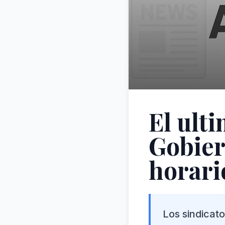
El ult
Gobier
horari
Los sindicat