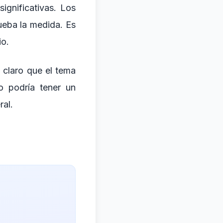
ignificativas. Los
ueba la medida. Es
io.
s claro que el tema
io podría tener un
ral.