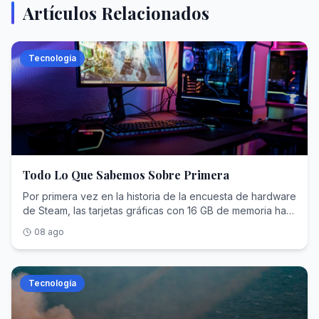
Artículos Relacionados
Tecnología
Todo Lo Que Sabemos Sobre Primera
Por primera vez en la historia de la encuesta de hardware
de Steam, las tarjetas gráficas con 16 GB de memoria han
superado a las de 8 GB como configuración más habitual
08 ago
entre los jugadores de PC. Los juegos AAA y los motores
gráficos se están volviendo cada vez más exquisitos y
hambrientos de memoria, una tendencia que se lleva
gestando durante años y que desde luego no ayuda,
Tecnología
sobre todo en un contexto en el que la escasez de
componentes está torciendo el panorama tecnológico.