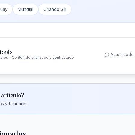
guay
Mundial
Orlando Gill
ficado
Actualizado
rales - Contenido analizado y contrastado
 artículo?
s y familiares
cionados