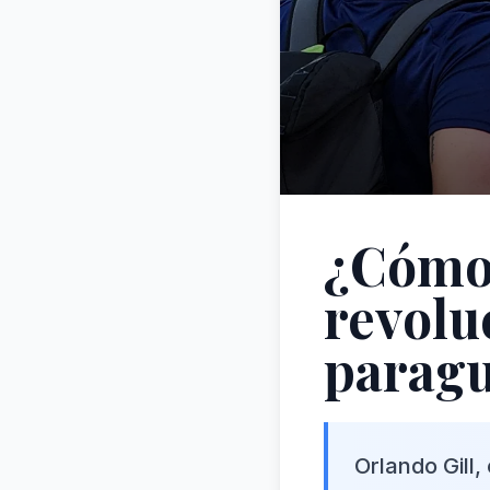
¿Cómo e
revolu
parag
Orlando Gill,