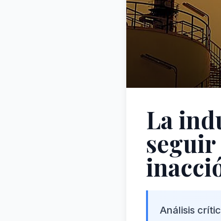
La ind
seguir
inacci
Análisis crít