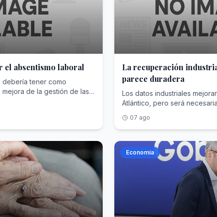
r el absentismo laboral
La recuperación industri
parece duradera
l debería tener como
 mejora de la gestión de las
Los datos industriales mejora
pación de los trabajadores en
Atlántico, pero será necesari
resas
de Gobiernos y consumidore
07 ago
Economía