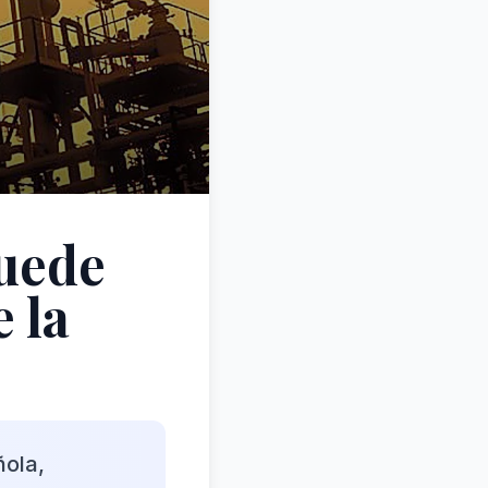
puede
 la
ñola,