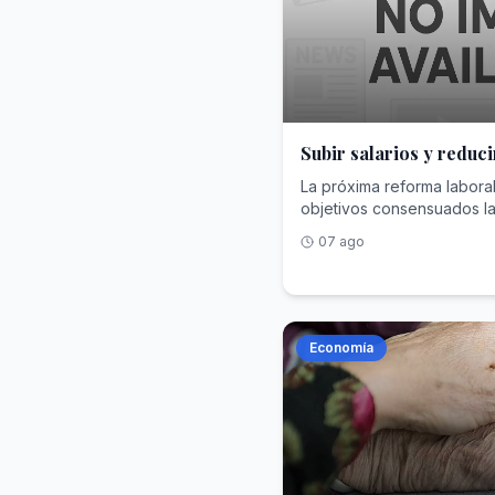
Subir salarios y reduci
La próxima reforma labora
objetivos consensuados la
bajas médicas y la partici
07 ago
los beneficios de las emp
Economía