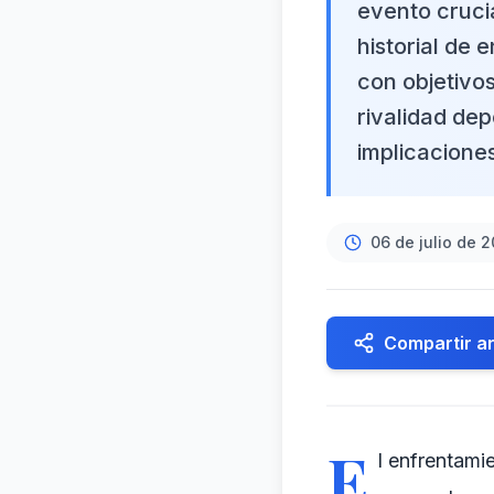
evento crucia
historial de 
con objetivos
rivalidad dep
implicaciones
06 de julio de 
Compartir ar
E
l enfrentami