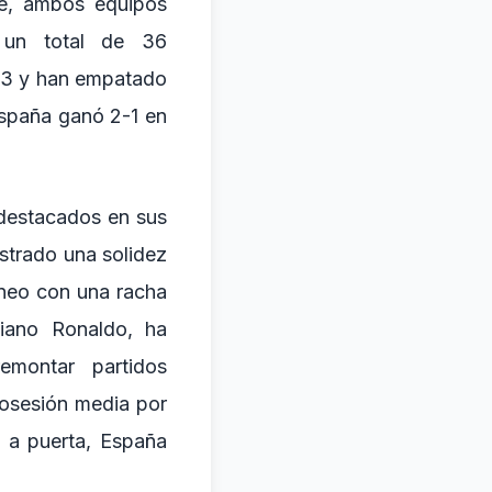
te, ambos equipos
 un total de 36
 13 y han empatado
España ganó 2-1 en
destacados en sus
strado una solidez
rneo con una racha
tiano Ronaldo, ha
montar partidos
osesión media por
 a puerta, España