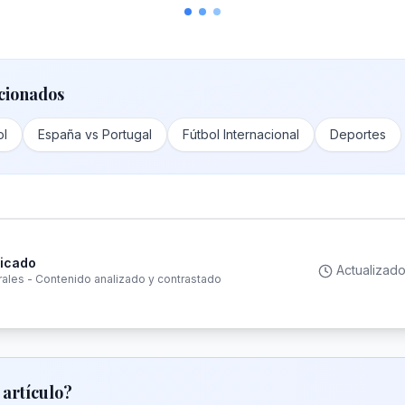
cionados
ol
España vs Portugal
Fútbol Internacional
Deportes
ficado
Actualizad
rales - Contenido analizado y contrastado
 artículo?