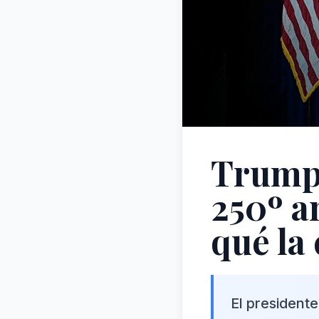
Trump 
250º a
qué la
El president