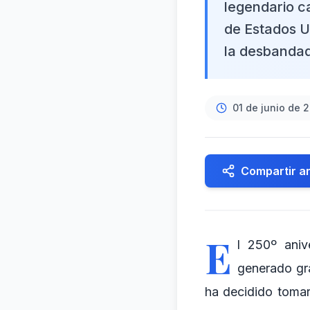
legendario c
de Estados U
la desbandada
01 de junio de 
Compartir ar
E
l 250º ani
generado gr
ha decidido tomar