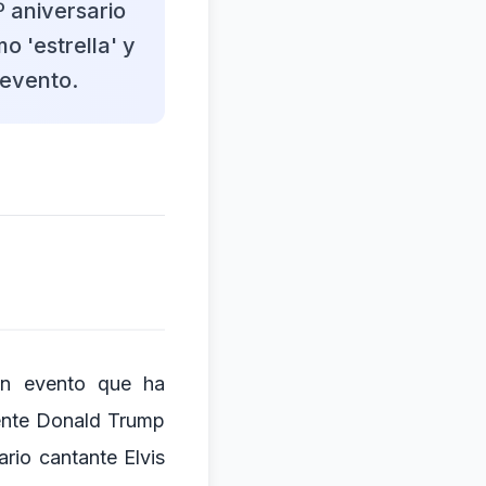
º aniversario
 'estrella' y
 evento.
un evento que ha
dente Donald Trump
rio cantante Elvis