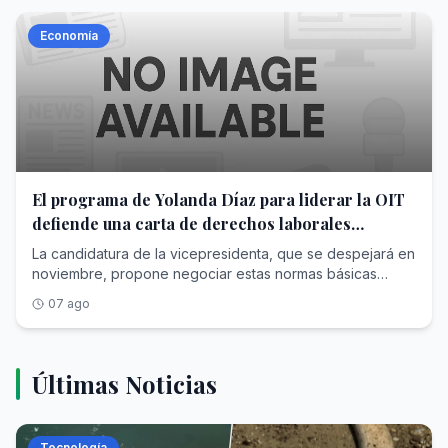
Economía
El programa de Yolanda Díaz para liderar la OIT
defiende una carta de derechos laborales
mínimos para todos los países
La candidatura de la vicepresidenta, que se despejará en
noviembre, propone negociar estas normas básicas
universales desde el diálogo entre gobiernos, empresas
07 ago
y trabajadores
Últimas Noticias
Tecnología