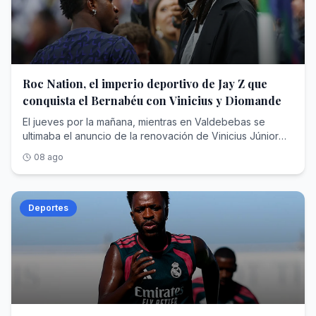
Roc Nation, el imperio deportivo de Jay Z que
conquista el Bernabéu con Vinicius y Diomande
El jueves por la mañana, mientras en Valdebebas se ultimaba el anuncio de la renovación de Vinicius Júnior hasta el 30 de junio de 2032, un monovolumen negro abandonaba la concentración del RB Leipzig en Saalfelden (Austria) camino del aeropuerto. Dentro viajaba Yan Diomande , diecinueve años, rumbo a Madrid para cerrar un traspaso cifrado en unos 125 millones de euros fijos que, con las variables, podría escalar hasta los 140 y convertirse en el más caro de la historia del club blanco, por encima de los que se pagaron por Cristiano Ronaldo, Bellingham o Hazard. En apenas veinticuatro horas, el Real Madrid anunciaba el blindaje de su estrella y su nuevo fichaje récord.Dos operaciones, dos contratos de más de seis años y una sola autoría. Porque detrás de la nueva ficha de Vinicius —en torno a los 24 millones de euros brutos por temporada— y detrás del extremo marfileño que eligió el Bernabéu pese al cortejo del PSG y del Liverpool está la misma empresa: Roc Nation Sports , la agencia fundada por el rapero y magnate Shawn 'Jay-Z' Carter. Nunca una compañía nacida del hip hop había acumulado tanto poder en el vestuario más institucional del fútbol mundial.Para entender cómo un sello discográfico de Nueva York ha terminado condicionando el presente y el futuro deportivo del club de las quince Copas de Europa hay que recorrer trece años de estrategia empresarial: una venta forzosa en la NBA, un beisbolista arrebatado al agente más temido de América, un sueño brasileño frustrado que acabó resolviéndose comprando una agencia entera y un desembarco europeo que ha concluido donde concluyen todas las conquistas del fútbol: en Chamartín.Jay-Z: De Brooklyn a las grandes estrellasAntes de toparse con Florentino Pérez, Shawn Corey Carter (Brooklyn, 1969) ya había negociado con medio mundo. Criado en las viviendas sociales de Marcy Houses, fundó en 1995 su propio sello, Roc-A-Fella Records, porque ninguna discográfica quiso ficharle; en 2007 vendió su marca de ropa Rocawear por 204 millones de dólares; y en abril de 2008 creó Roc Nation , en alianza con el gigante de conciertos Live Nation, que puso sobre la mesa un contrato inicial de unos 150 millones. Aquello nació como discográfica y hoy es un conglomerado de representación de artistas y deportistas, editorial, cine y televisión, filantropía y moda. Forbes lo consagró en 2019 como el primer rapero milmillonario de la historia y hoy estima su fortuna entre los 2.500 y los 2.800 millones de dólares, un patrimonio en el que la música es ya casi una anécdota frente a operaciones como la firma del contrato con la NFL para producir el espectáculo del descanso de la Super Bowl.Durante un tiempo, el rapero tuvo una participación en los Brooklyn Nets que llegó a su fin en abril de 2013. La normativa de la NBA y de su sindicato de jugadores prohíbe que un propietario de franquicia ejerza a la vez de agente, de modo que Jay-Z tuvo que desprenderse de su parte de la franquicia neoyorquina, adquirida en 2004 por cerca de un millón de dólares: un paquete minúsculo, inferior al 1% y valorado en unos 350.000 dólares, pero de enorme carga simbólica, porque el rapero había sido el rostro de la mudanza de la franquicia de Nueva Jersey a Brooklyn y hasta había intervenido en el diseño de su identidad visual. Vendió para poder sentarse al otro lado de la mesa. En alianza con la agencia CAA (Creative Artists Agency)—con la que rompió relaciones años después— , su primera adquisición fue un golpe de efecto: Robinson Canó , jugador de los Yankees, abandonó a Scott Boras —el agente más temido del béisbol— para firmar con el sello del rapero. Meses después, Canó rubricaba con los Seattle Mariners un contrato de 240 millones de dólares y diez años, uno de los mayores de la historia de las Grandes Ligas. Le siguieron Kevin Durant (NBA)—cliente insignia de aquella primera época, antes de fundar años más tarde su propia firma—, Skylar Diggins (WNBA), Victor Cruz (NFL) o Geno Smith.El planteamiento era una enmienda a la totalidad del oficio. Frente a la vieja escuela europea del agente intermediario —el modelo de Jorge Mendes, que según Forbes ha llegado a manejar más de 950 millones de dólares en contratos activos con comisiones superiores a los 95—, Roc Nation importó la lógica del entretenimiento americano: gestión 360 grados, marca personal, moda, contenido audiovisual e impacto social. La adquisición de TFMHay un nombre que sobrevuela toda esta historia y que nunca llegó a formar parte de la agencia: Neymar . Cuando Roc Nation Sports echó a andar en 2013, ya se rumoreaba que fichar al entonces astro del Santos figuraba entre las máximas prioridades del rapero, que soñaba con convertirlo en el emblema global de su desembarco en el fútbol. No sucedió jamás. Una década después, Jay-Z resolvió el desengaño con una jugada de manual americano: si no puedes comprar la fruta, compra el huerto.El 7 de julio de 2023, Roc Nation Sports International anunció la adquisición de TFM Agency , la agencia de Sao Paulo que representaba a más de un centenar de futbolistas brasileños, rebautizada desde entonces como Roc Nation Sports Brazil. El importe quedó blindado bajo confidencialidad —se estima que fueron unos 450 millones de dólares—, pero el botín estaba en la cartera: Vinicius Júnior, Gabriel Martinelli y la siguiente hornada de perlas, con Endrick a la cabeza. De un plumazo, la nómina futbolística internacional de la casa se triplicó, de unos cuarenta a cerca de ciento veinte jugadores. «En términos de fútbol, Brasil es el centro de todo», proclamó Juan Perez —presidente de la división deportiva desde su nacimiento— al presentar la operación.Al frente quedó el hombre que lo había construido: Frederico Pena , fundador de TFM, que conservó acciones y asumió la presidencia de la filial brasileña junto a sus socios principales. Pena es el cazador de talento sudamericano por antonomasia: ató a Vinicius en su etapa de Flamengo, mucho antes del traspaso que lo llevó al Real Madrid en 2018, y repitió la fórmula con Endrick, amarrado antes de que el club blanco pagara al Palmeiras en torno a 60 millones por un chaval de dieciséis años. Jay-Z no persiguió la firma de Vinicius uno a uno, como persiguió en vano la de Neymar; adquirió directamente la sociedad que ya la custodiaba.La conquista del mercado europeoEl asalto al Viejo Continente tiene fecha y arquitecto. En septiembre de 2019, Roc Nation abrió oficina en Londres y puso al mando a Michael Yormark . La cartera europea creció a golpe de nombres: Kevin De Bruyne y Romelu Lukaku como buques insignia belgas, Axel Witsel, Jerome Boateng, Federico Dimarco, Tyrone Mings, los hermanos Reece y Lauren James o Marcus Rashford, captado en 2020. La propia agencia presume hoy de figurar entre las diez más importantes del fútbol mundial.El músculo americano completa el cuadro. En Estados Unidos, la casa gestiona a estrellas como LaMelo Ball en la NBA, el quarterback Kyler Murray o Saquon Barkley, campeón de la Super Bowl con Filadelfia. Según la última radiografía de Forbes sobre las agencias más valiosas de Norteamérica, Roc Nation Sports ocupa el séptimo puesto, con unos 2.140 millones de dólares en contratos deportivos activos bajo gestión, otros 510 millones en acuerdos extradeportivos , un techo de comisiones estimado en 218 millones y alrededor de 260 clientes. En España, sus hilos se cruzan en el Clásico: además de Vinicius y Endrick en el Real Madrid, representa a Marc Bernal, el prometedor mediocentro azulgrana que el Barcelona blindó hasta 2029 con una cláusula de 500 millones.Y en mayo de este año llegó el matiz que define la nueva era: los clubes ya no solo negocian contra Roc Nation; ahora también la contratan. La agencia, que ya promociona la marca de la Serie A italiana en Estados Unidos, anunció el pasado 14 de mayo una alianza estratégica con el Chelsea por la que asumirá el crecimiento de la marca del club londinense y su conexión con el público estadounidense, a caballo entre el fútbol, la música y la cultura pop, con camiseta de edición limitada firmada por DJ Khaled incluida. El cazador se ha hecho también guardabosques: la misma empresa que tensa a los clubes en los despachos es la que otros clubes pagan para seducir al aficionado del futuro.El colofón en el MadridY así se llega al verano de 2026, el de la doble exhibición de fuerza en Chamartín. La historia de Yan Diomande parece escrita para el modelo Roc Nation: hace apenas dos años jugaba en la academia DME de Daytona Beach, en Florida; el Leganés lo rescató para su filial, el Leipzig ejecutó su cláusula por 20 millones en julio de 2025 y el marfileño respondió con la mejor temporada de un debutante en la Bundesliga, doce goles y ocho asistencias, antes de brillar con Costa de Marfil en el Mundial. El chico de Abiyán, que creció idolatrando a Cristiano Ronaldo, eligió el Bernabéu. La renovación de Vinicius fue un pulso más largo y más áspero: más de dieciocho meses de tira y afloja en los que llegó a darse por imposible mientras la relación del brasileño con Xabi Alonso, despedido tras solo 34 partidos, siguiera condicionando el vestuario que ahora dirige José Mourinho . El club, fiel a su liturgia, mantuvo su cláusula intacta en los 1.000 millones. Y sobre la mesa planeó siempre la palanca perfecta: una supuesta oferta desde el fútbol saudí que hubiese cambiado el panorama deportivo.El madridismo reconocerá la escena. En 2013 y en 2016, Jorge Mendes protagonizó pulsos idénticos con Florentino Pérez para renovar a Cristiano Ronaldo con la exigencia de mantenerlo en la cima salarial del planeta —en la cual había ascendido Leo Messi— y la misma cláusula simbólica de 1.000 millones. Ha cambiado el acento del negociador —del portugués de Gestifute al inglés corporativo de Michael Yormark—, no la naturaleza del pulso. La diferencia principal, con respecto a 2016, es que Yormark ha conseguido lo que Mendes no pudo: Vinicius vestirá de blanco cobrando un salario que le satisface. Dos contratos hasta 2032,
08 ago
Deportes