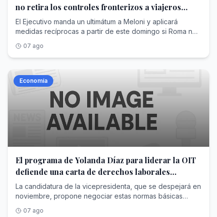
trabajando para seguir generando mejoras en lo
no retira los controles fronterizos a viajeros
deportivo y en lo institucional, que repercuten en una
procedentes de España
El Ejecutivo manda un ultimátum a Meloni y aplicará
mejor calidad de vida para millones de seres humanos
medidas recíprocas a partir de este domingo si Roma no
que practican nuestro querido deporte.En consecuencia,
acaba con las restricciones
en virtud de la proximidad del próximo Congreso de la
07 ago
FIFA, la Asociación que orgullosamente presido cree
firmemente y reafirma que el camino es seguir trabajando
bajo su liderazgo , a fin de poder continuar desarrollando
Economía
un futbol mejor y, aun, más inclusivo».
El programa de Yolanda Díaz para liderar la OIT
defiende una carta de derechos laborales
mínimos para todos los países
La candidatura de la vicepresidenta, que se despejará en
noviembre, propone negociar estas normas básicas
universales desde el diálogo entre gobiernos, empresas
07 ago
y trabajadores