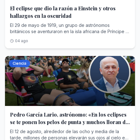
El eclipse que dio la razón a Einstein y otros
hallazgos en la oscuridad
El 29 de mayo de 1919, un grupo de astrónomos
británicos se aventuraron en la isla africana de Príncipe y
en las cercanías de Sobral, en Brasil, para observar un
04 ago
larguísimo eclipse solar total de casi siete minutos. Allí,
después de pelearse con mosquitos, temperaturas
extremas e incluso con monos ladrones, los
investigadores sir Frank Watson Dyson y sir Arthur Stanley
Ciencia
Eddington aprovecharon que la Luna tapaba la luz del
disco solar para medir la posición de una serie de
estrellas situadas detrás. Y sucedió algo que quedaría
grabado para siempre en la historia de la ciencia.
Demostraron que los postulados de Albert Einstein ,
anunciados años antes en su teoría de la Relatividad
General , estaban en lo cierto.Este eclipse proporcionó la
primera confirmación experimental, como sostenía el
Pedro García Lario, astrónomo: «En los eclipses
físico alemán en contra de las teorías de Newton, de que
se te ponen los pelos de punta y muchos lloran de
la masa del Sol era suficiente para desviar la trayectoria
emoción»
de un rayo de luz, aunque sea mínimamente (1,75
El 12 de agosto, alrededor de las ocho y media de la
segundos de arco), y desplazar ligeramente la posición
tarde, millones de personas elevarán sus ojos al cielo en