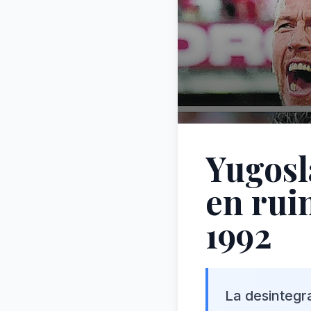
Yugosl
en rui
1992
La desintegr