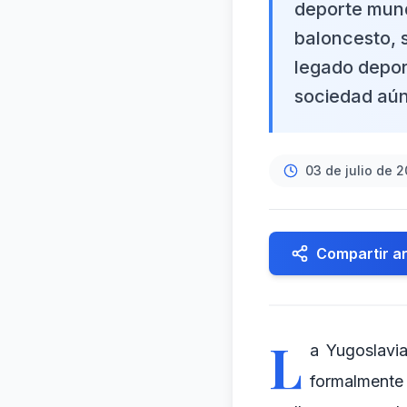
deporte mundi
baloncesto, 
legado deport
sociedad aún
03 de julio de 
Compartir ar
L
a Yugoslavi
formalmente 