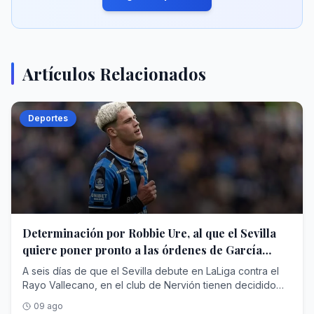
Artículos Relacionados
Deportes
Determinación por Robbie Ure, al que el Sevilla
quiere poner pronto a las órdenes de García
Plaza pese a las dificultades
A seis días de que el Sevilla debute en LaLiga contra el
Rayo Vallecano, en el club de Nervión tienen decidido
echar el resto y hacer los esfuerzos que sean necesarios
09 ago
para dotar a Luis García Plaza de varias de las piezas que