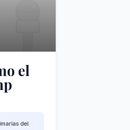
mo el
mp
imarias del