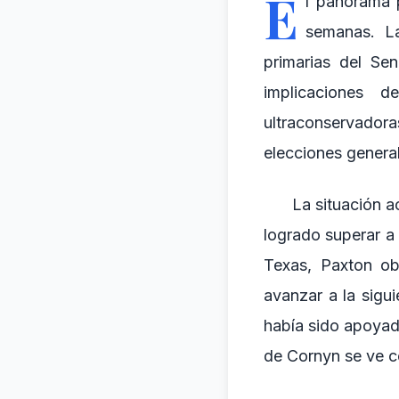
E
l panorama p
semanas. La
primarias del Se
implicaciones d
ultraconservadora
elecciones genera
La situación a
logrado superar a
Texas, Paxton ob
avanzar a la sigu
había sido apoyad
de Cornyn se ve c