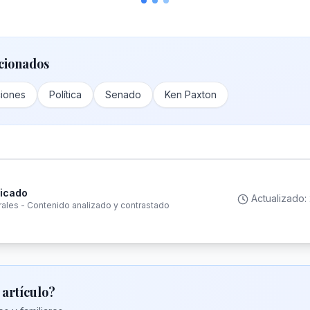
cionados
ciones
Política
Senado
Ken Paxton
ficado
Actualizado:
rales - Contenido analizado y contrastado
 artículo?