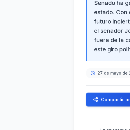
Senado ha ge
estado. Con 
futuro incier
el senador J
fuera de la 
este giro pol
27 de mayo de 
Compartir ar