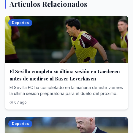
Artículos Relacionados
Deportes
El Sevilla completa su última sesión en Garderen
antes de medirse al Bayer Leverkusen
El Sevilla FC ha completado en la mañana de este viernes
la última sesión preparatoria para el duelo del próximo
sábado (15:30 horas) ante el Bayer Leverkusen. El plantel
07 ago
hispalense ultima sus horas en la concentración de Países
Bajos, donde se ha hospedado la última semana.Luis
García Plaza ha podido contar con todos los futbolistas
presentes en tierras holandesas, de modo que tendrá a
Deportes
su disposición a 24 jugadores para el duelo en Alemania.