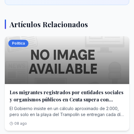
Artículos Relacionados
Política
Los migrantes registrados por entidades sociales
y organismos públicos en Ceuta supera con
creces las cifras de Interior
El Gobierno insiste en un cálculo aproximado de 2.000,
pero solo en la playa del Trampolín se entregan cada día
más raciones para alimentar a los recién llegados
08 ago