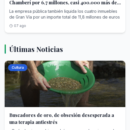
Chamberí por 6,7 millones, casi 400.000 más de
lo que pagó
La empresa pública también liquida los cuatro inmuebles
de Gran Vía por un importe total de 11,8 millones de euros
07 ago
Últimas Noticias
Cultura
Buscadores de oro, de obsesión desesperada a
una terapia antiestrés