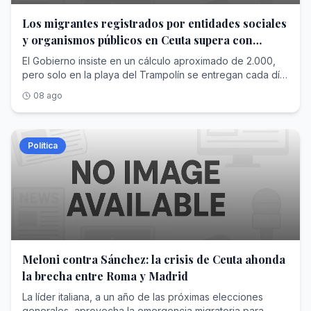
Los migrantes registrados por entidades sociales
y organismos públicos en Ceuta supera con
creces las cifras de Interior
El Gobierno insiste en un cálculo aproximado de 2.000,
pero solo en la playa del Trampolín se entregan cada día
más raciones para alimentar a los recién llegados
08 ago
Política
Meloni contra Sánchez: la crisis de Ceuta ahonda
la brecha entre Roma y Madrid
La líder italiana, a un año de las próximas elecciones
generales, aprovecha la emergencia migratoria para