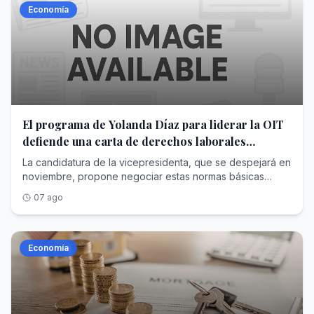
Economía
El programa de Yolanda Díaz para liderar la OIT
defiende una carta de derechos laborales
mínimos para todos los países
La candidatura de la vicepresidenta, que se despejará en
noviembre, propone negociar estas normas básicas
universales desde el diálogo entre gobiernos, empresas
07 ago
y trabajadores
Economía