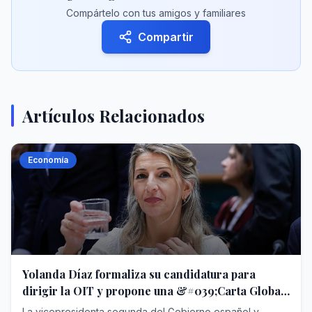
Compártelo con tus amigos y familiares
Compartir
Artículos Relacionados
Economía
Yolanda Díaz formaliza su candidatura para
dirigir la OIT y propone una &#039;Carta Global
de Derechos Laborales&#039;
La vicepresidenta segunda del Gobierno español y