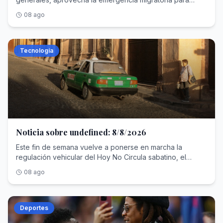
reforzar su pulso europeo contra el presidente español
08 ago
Tecnología
Noticia sobre undefined: 8/8/2026
Este fin de semana vuelve a ponerse en marcha la
regulación vehicular del Hoy No Circula sabatino, el
dispositivo mediante el cual la Secretaría de Medio
08 ago
Ambiente de la Ciudad de México (SEDEMA) restringe el
tránsito de ciertas unidades para controlar los índices de
contaminación en la Zona Metropolitana del Valle de
México. Como seguramente ya sabess, antes de ponerse
Deportes
al volante, cada conductor deberá comprobar la