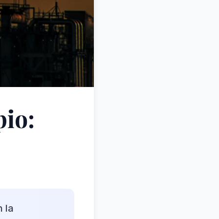
pio:
 la