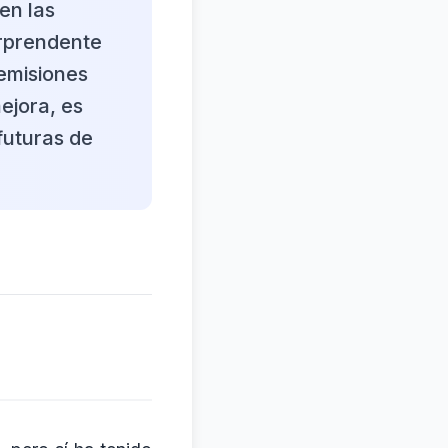
en las
rprendente
 emisiones
ejora, es
futuras de