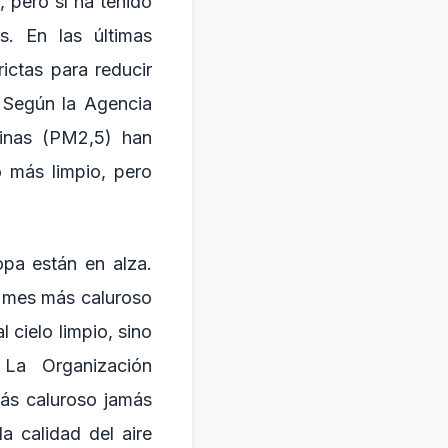
, pero sí ha tenido
s. En las últimas
ictas para reducir
 Según la Agencia
inas (PM2,5) han
 más limpio, pero
opa están en alza.
l mes más caluroso
 cielo limpio, sino
 La Organización
ás caluroso jamás
a calidad del aire