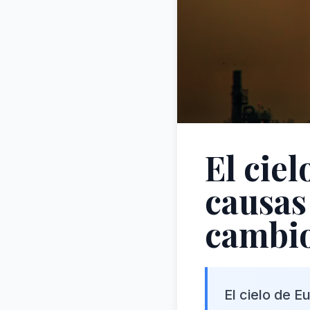
El cie
causas
cambi
El cielo de 