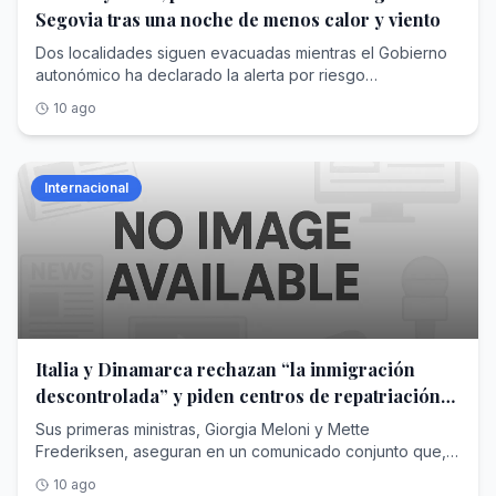
Segovia tras una noche de menos calor y viento
Dos localidades siguen evacuadas mientras el Gobierno
autonómico ha declarado la alerta por riesgo
meteorológico de incendios para los próximos días
10 ago
Internacional
Italia y Dinamarca rechazan “la inmigración
descontrolada” y piden centros de repatriación
en terceros países
Sus primeras ministras, Giorgia Meloni y Mette
Frederiksen, aseguran en un comunicado conjunto que,
pese a sus diferencias políticas, les une su “deseo de
10 ago
defender Europa”