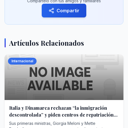
Compártelo con tus amigos y familiares
Compartir
Artículos Relacionados
Internacional
Italia y Dinamarca rechazan “la inmigración
descontrolada” y piden centros de repatriación
en terceros países
Sus primeras ministras, Giorgia Meloni y Mette